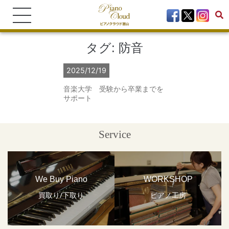
タグ:
防音
2025/12/19
音楽大学 受験から卒業までを
サポート
Service
We Buy Piano
WORKSHOP
買取り/下取り
ピアノ工房