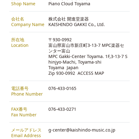
Shop Name
Piano Cloud Toyama
会社名
株式会社 開進堂楽器
Company Name
KAISHINDO GAKKI Co., Ltd.
所在地
〒930-0992
Location
富山県富山市新庄町3-13-7 MPC楽器セ
ンター富山
MPC Gakki-Center Toyama. 1F,3-13-7 S
hinjyo-Machi, Toyama-shi
Toyama Japan
Zip 930-0992
ACCESS MAP
電話番号
076-433-0165
Phone Number
FAX番号
076-433-0271
Fax Number
メールアドレス
g-center@kaishindo-music.co.jp
Email Address