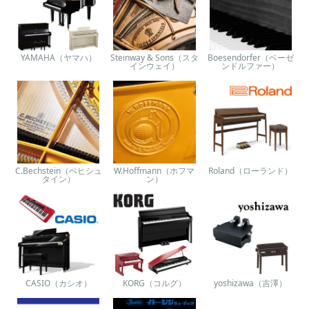
YAMAHA（ヤマハ）
Steinway & Sons（スタ
Boesendorfer（ベーゼ
インウェイ）
ンドルファー）
C.Bechstein（ベヒシュ
W.Hoffmann（ホフマ
Roland（ローランド）
タイン）
ン）
CASIO（カシオ）
KORG（コルグ）
yoshizawa（吉澤）