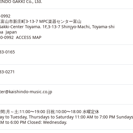
INDO GAKKI Co., Ltd.
-0992
富山市新庄町3-13-7 MPC楽器センター富山
akki-Center Toyama. 1F,3-13-7 Shinjyo-Machi, Toyama-shi
ma Japan
30-0992
ACCESS MAP
33-0165
33-0271
ter@kaishindo-music.co.jp
:月～土:11:00〜19:00 日祝:10:00〜18:00 水曜定休
y to Tuesday, Thursdays to Saturday 11:00 AM to 7:00 PM Sundays
AM to 6:00 PM Closed: Wednesday.