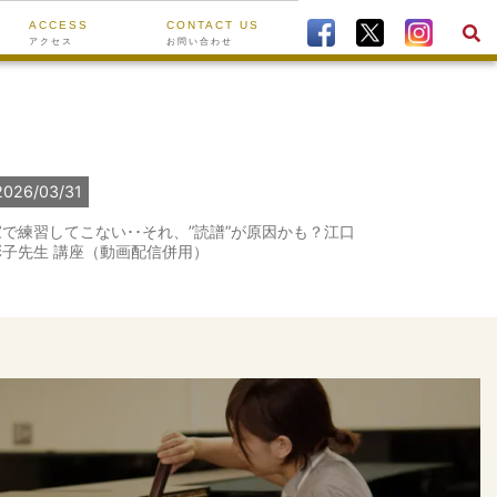
ACCESS
CONTACT US
アクセス
お問い合わせ
2026/03/31
家で練習してこない･･それ、”読譜”が原因かも？江口
彩子先生 講座（動画配信併用）