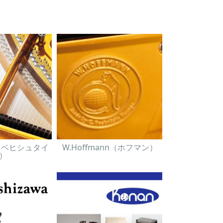
in（ベヒシュタイ
W.Hoffmann（ホフマン）
）