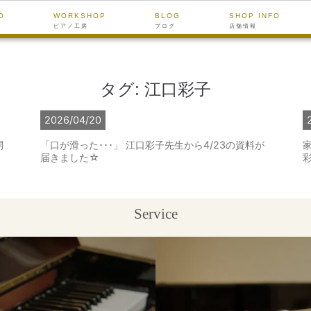
O
WORKSHOP
BLOG
SHOP INFO
ピアノ工房
ブログ
店舗情報
タグ:
江口彩子
2026/04/20
開
「口が滑った･･･」 江口彩子先生から4/23の資料が
届きました☆
Service