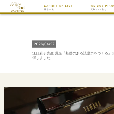
EXHIBITION LIST
WE BUY PIAN
展示一覧
買取り/下取り
2026/04/27
江口彩子先生 講座『基礎のある読譜力をつくる』
催しました。