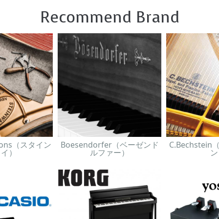
Recommend Brand
& Sons（スタイン
Boesendorfer（ベーゼンド
C.Bechste
ェイ）
ルファー）
ン