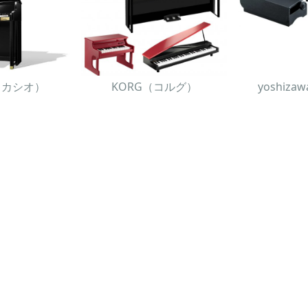
O（カシオ）
KORG（コルグ）
yoshiz