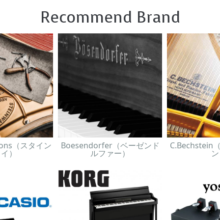
Recommend Brand
& Sons（スタイン
Boesendorfer（ベーゼンド
C.Bechste
ェイ）
ルファー）
ン