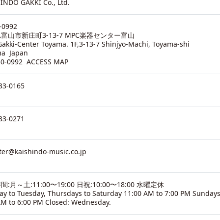
INDO GAKKI Co., Ltd.
-0992
富山市新庄町3-13-7 MPC楽器センター富山
akki-Center Toyama. 1F,3-13-7 Shinjyo-Machi, Toyama-shi
ma Japan
30-0992
ACCESS MAP
33-0165
33-0271
ter@kaishindo-music.co.jp
:月～土:11:00〜19:00 日祝:10:00〜18:00 水曜定休
y to Tuesday, Thursdays to Saturday 11:00 AM to 7:00 PM Sundays
AM to 6:00 PM Closed: Wednesday.