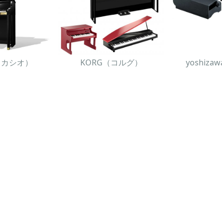
O（カシオ）
KORG（コルグ）
yoshiz