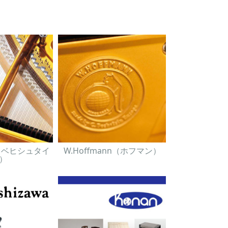
in（ベヒシュタイ
W.Hoffmann（ホフマン）
）