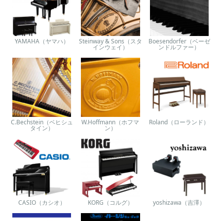
YAMAHA（ヤマハ）
Steinway & Sons（スタ
Boesendorfer（ベーゼ
インウェイ）
ンドルファー）
C.Bechstein（ベヒシュ
W.Hoffmann（ホフマ
Roland（ローランド）
タイン）
ン）
CASIO（カシオ）
KORG（コルグ）
yoshizawa（吉澤）