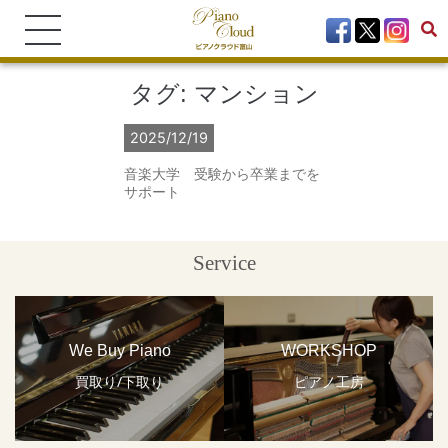
タグ:
マンション
2025/12/19
音楽大学 受験から卒業までを
サポート
Service
We Buy Piano
WORKSHOP
買取り/下取り
ピアノ工房