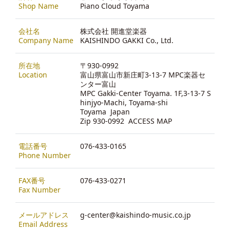
Shop Name
Piano Cloud Toyama
会社名
株式会社 開進堂楽器
Company Name
KAISHINDO GAKKI Co., Ltd.
所在地
〒930-0992
Location
富山県富山市新庄町3-13-7 MPC楽器セ
ンター富山
MPC Gakki-Center Toyama. 1F,3-13-7 S
hinjyo-Machi, Toyama-shi
Toyama Japan
Zip 930-0992
ACCESS MAP
電話番号
076-433-0165
Phone Number
FAX番号
076-433-0271
Fax Number
メールアドレス
g-center@kaishindo-music.co.jp
Email Address