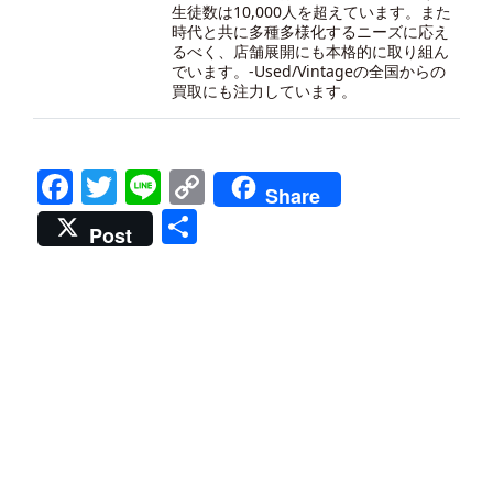
生徒数は10,000人を超えています。また
時代と共に多種多様化するニーズに応え
るべく、店舗展開にも本格的に取り組ん
でいます。-
Used/Vintageの全国からの
買取にも注力しています。
Facebook
Twitter
Line
Copy
Share
Link
共
Post
有