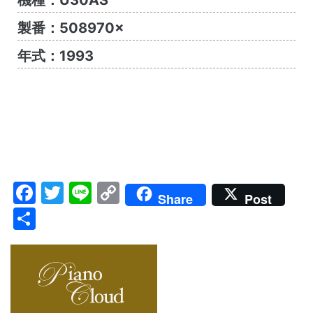
機種：U30AS
製番：508970×
年式：1993
Facebook
Twitter
Line
Copy
Share
Post
Link
共
有