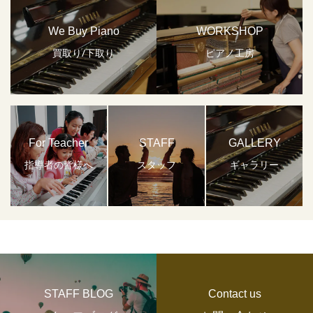
We Buy Piano
WORKSHOP
買取り/下取り
ピアノ工房
For Teacher
STAFF
GALLERY
指導者の皆様へ
スタッフ
ギャラリー
STAFF BLOG
Contact us