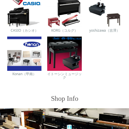
CASIO（カシオ）
KORG（コルグ）
yoshizawa（吉澤）
Konan（甲南）
イトーシンミュージッ
ク
Shop Info