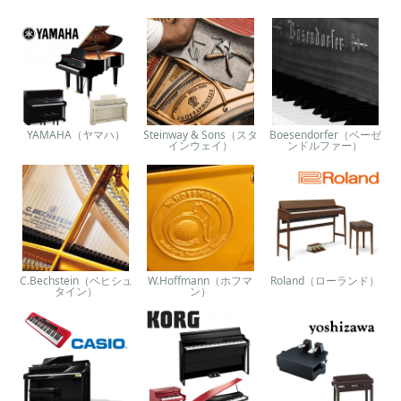
YAMAHA（ヤマハ）
Steinway & Sons（スタ
Boesendorfer（ベーゼ
インウェイ）
ンドルファー）
C.Bechstein（ベヒシュ
W.Hoffmann（ホフマ
Roland（ローランド）
タイン）
ン）