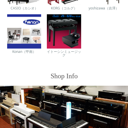
CASIO（カシオ）
KORG（コルグ）
yoshizawa（吉澤）
Konan（甲南）
イトーシンミュージッ
ク
Shop Info