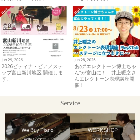
Jun 29, 2026
Jun 28, 2026
2026ピティナ・ピアノステ
あの”エレクトーン博士ちゃ
ップ富山新川地区 開催しま
ん”が富山に！ 井上暖之さ
す。
んエレクトーン表現講座開
催！
Service
We Buy Piano
WORKSHOP
買取り/下取り
ピアノ工房