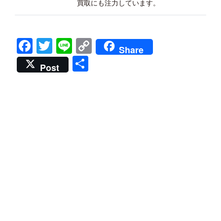
買取にも注力しています。
Facebook
Twitter
Line
Copy
Share
Link
共
Post
有