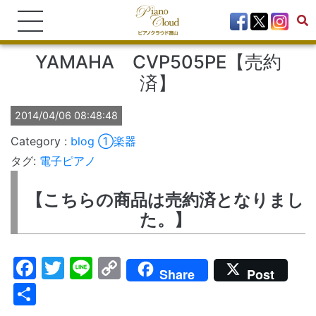
YAMAHA CVP505PE【売約
済】
2014/04/06 08:48:48
blog
①楽器
タグ:
電子ピアノ
【こちらの商品は売約済となりまし
た。】
Facebook
Twitter
Line
Copy
Share
Post
Link
共