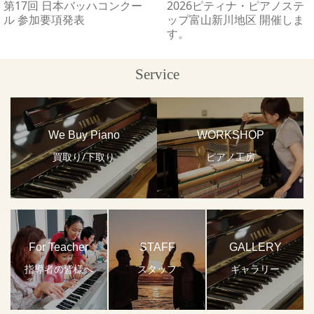
第17回 日本バッハコンクー
2026ピティナ・ピアノステ
ル 参加要項発表
ップ富山新川地区 開催しま
す。
Service
We Buy Piano
WORKSHOP
買取り/下取り
ピアノ工房
For Teacher
STAFF
GALLERY
指導者の皆様へ
スタッフ
ギャラリー