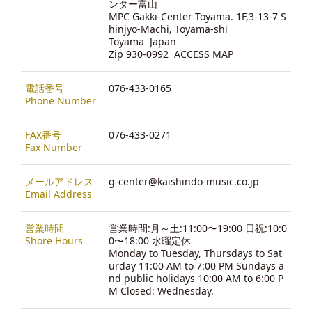
ンター富山
MPC Gakki-Center Toyama. 1F,3-13-7 S
hinjyo-Machi, Toyama-shi
Toyama Japan
Zip 930-0992
ACCESS MAP
電話番号
076-433-0165
Phone Number
FAX番号
076-433-0271
Fax Number
メールアドレス
g-center@kaishindo-music.co.jp
Email Address
営業時間
営業時間:月～土:11:00〜19:00 日祝:10:0
Shore Hours
0〜18:00 水曜定休
Monday to Tuesday, Thursdays to Sat
urday 11:00 AM to 7:00 PM Sundays a
nd public holidays 10:00 AM to 6:00 P
M Closed: Wednesday.