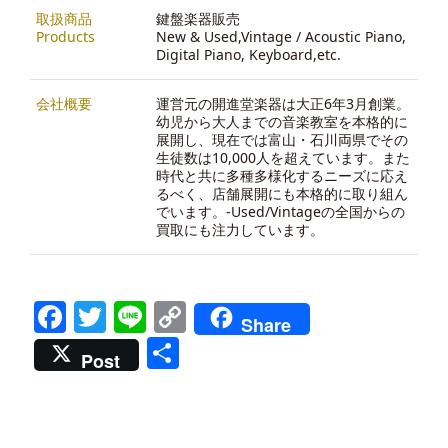
取扱商品
鍵盤楽器販売
Products
New & Used,Vintage / Acoustic Piano,
Digital Piano, Keyboard,etc.
会社概要
運営元の開進堂楽器は大正6年3月創業。
幼児から大人までの音楽教室を本格的に
展開し、現在では富山・石川両県でその
生徒数は10,000人を超えています。また
時代と共に多種多様化するニーズに応え
るべく、店舗展開にも本格的に取り組ん
でいます。-
Used/Vintageの全国からの
買取にも注力しています。
Facebook
Twitter
Line
Copy
Share
Link
共
Post
有