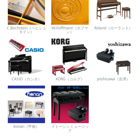
C.Bechstein（ベヒシュ
W.Hoffmann（ホフマ
Roland（ローランド）
タイン）
ン）
CASIO（カシオ）
KORG（コルグ）
yoshizawa（吉澤）
Konan（甲南）
イトーシンミュージッ
ク