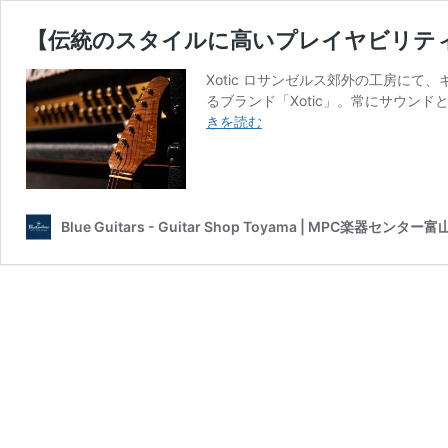
【伝統のスタイルに高いプレイヤビリティ】 
Xotic ロサンゼルス郊外の工房に
るブランド「Xotic」。常にサウン
【伝
きを読む
統
の
ス
タ
イ
Blue Guitars - Guitar Shop Toyama | MPC楽器センター富
ル
に
高
い
プ
レ
イ
ヤ
ビ
リ