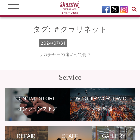
タグ:
＃クラリネット
2024/07/31
リガチャーの違いって何？
Service
ONLINE STORE
WE SHIP WORLDWIDE
オンラインストア
海外発送
REPAIR
STAFF
GALLERY