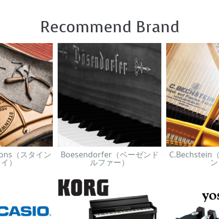
Recommend Brand
& Sons（スタイン
Boesendorfer（ベーゼンド
C.Bechste
ェイ）
ルファー）
ン