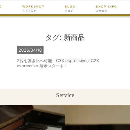
O
WORKSHOP
BLOG
SHOP INFO
ピアノ工房
ブログ
店舗情報
タグ:
新商品
2026/04/18
2台を弾き比べ可能｜C3X espressivo／C2X
espressivo 展示スタート！
Service