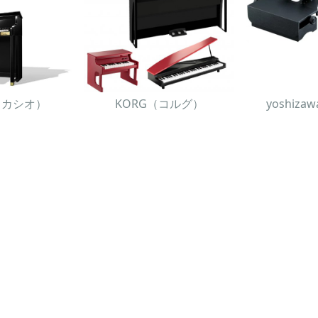
O（カシオ）
KORG（コルグ）
yoshiz