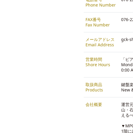
Phone Number
FAX番号
076-2
Fax Number
メールアドレス
gck-s
Email Address
営業時間
「ピア
Shore Hours
Monda
0:00 
取扱商品
鍵盤
Products
New &
会社概要
運営
山・石
える
▼MP
1階に