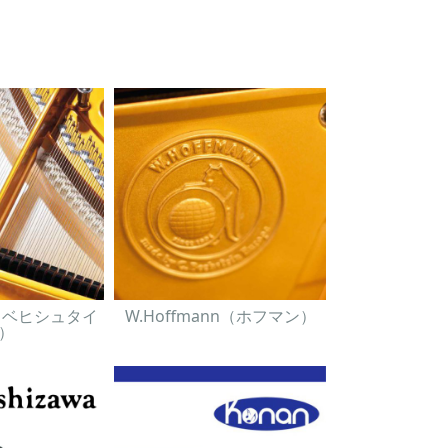
in（ベヒシュタイ
W.Hoffmann（ホフマン）
）