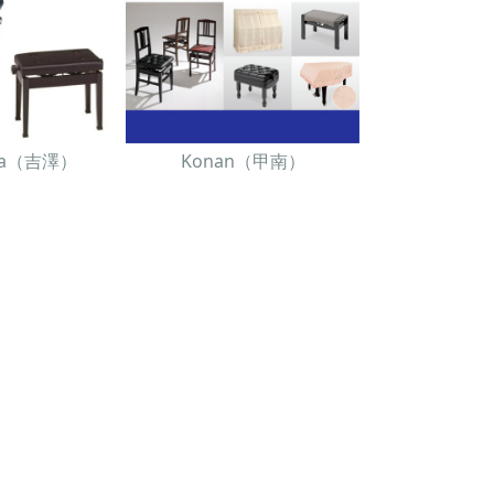
awa（吉澤）
Konan（甲南）