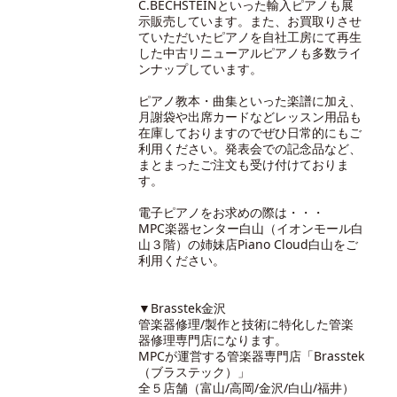
C.BECHSTEINといった輸入ピアノも展
示販売しています。また、お買取りさせ
ていただいたピアノを自社工房にて再生
した中古リニューアルピアノも多数ライ
ンナップしています。
ピアノ教本・曲集といった楽譜に加え、
月謝袋や出席カードなどレッスン用品も
在庫しておりますのでぜひ日常的にもご
利用ください。発表会での記念品など、
まとまったご注文も受け付けておりま
す。
電子ピアノをお求めの際は・・・
MPC楽器センター白山（イオンモール白
山３階）の
姉妹店Piano Cloud白山
をご
利用ください。
▼Brasstek金沢
管楽器修理/製作と技術に特化した管楽
器修理専門店になります。
MPCが運営する管楽器専門店「Brasstek
（ブラステック）」
全５店舗（富山/高岡/金沢/白山/福井）