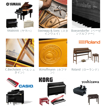
YAMAHA（ヤマハ）
Steinway & Sons（スタ
Boesendorfer（ベーゼ
インウェイ）
ンドルファー）
C.Bechstein（ベヒシュ
W.Hoffmann（ホフマ
Roland（ローランド）
タイン）
ン）