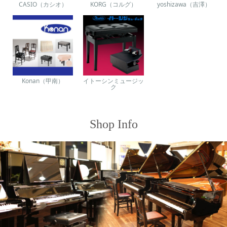
CASIO（カシオ）
KORG（コルグ）
yoshizawa（吉澤）
Konan（甲南）
イトーシンミュージッ
ク
Shop Info