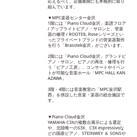
応えるべく、店舗展開にも本格的に取り
組んでいます。
▼MPC楽器センター金沢
1階には「Piano Cloud金沢」楽譜フロア
/ アップライトピアノ・サロンと、管楽
器の修理 / ROOTE8, Roseシリーズとい
ったプライベートブランドの管楽器製作
を行う「Brasstek金沢」がございます。
2階には「Piano Cloud金沢」グランドピ
アノ・サロン、ピアノの再生・修理を行
う「ピアノ工房」、コンサートやイベン
トが可能な音楽ホール「MPC HALL KAN
AZAWA」
3階・4階には音楽教室の「MPC金沢駅
西」を併設した音楽・楽器の総合施設で
す。
▼Piano Cloud金沢
YAMAHA C3Xの複数台展示による選定
や、北陸唯一のS3X、C3X espressivoな
どの国産ピアノ、STEINWEY ＆ SONSや