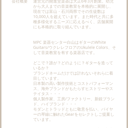
会社概要
運営元の開進堂楽器は大正6年3月創業。幼児
から大人までの音楽教室を本格的に展開し、
現在では富山・石川両県でその生徒数は
10,000人を超えています。また時代と共に多
種多様化するニーズに応えるべく、店舗展開
にも本格的に取り組んでいます。
MPC 楽器センター白山はギターのWhite
Guitars/ウクレレフロアのUkulele Colors、そ
して音楽教室を有する楽器店です。
どこで？誰が？どのように？ギターを造って
いるか？
ブランドネームだけでは計れないそれらに着
目しています。
日本製の高い製作技術とコストパフォーマン
ス、海外ブランドがもたらすヒストリーやス
テイタス・・・
個人製作家、工房/ファクトリー、新鋭ブラン
ド、ハイブランド・・・
モダンとトラッドともに敬意を払い、バイヤ
ーの琴線に触れたGearをセレクトしご提案し
ています。