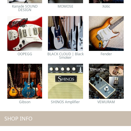
Kanade SOUND
MOMOSE
Xotic
DESIGN
OOPEGG
BLACK CLOUD | Black
Fender
Smoker
Gibson
SHINOS Amplifier
VEMURAM
SHOP INFO