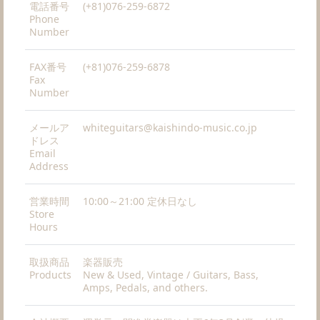
電話番号
(+81)076-259-6872
Phone
Number
FAX番号
(+81)076-259-6878
Fax
Number
メールア
whiteguitars@kaishindo-music.co.jp
ドレス
Email
Address
営業時間
10:00～21:00 定休日なし
Store
Hours
取扱商品
楽器販売
Products
New & Used, Vintage / Guitars, Bass,
Amps, Pedals, and others.