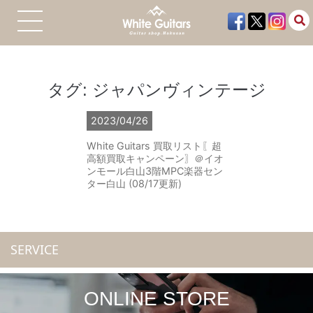
タグ:
ジャパンヴィンテージ
2023/04/26
White Guitars 買取リスト〖超
高額買取キャンペーン〗＠イオ
ンモール白山3階MPC楽器セン
ター白山 (08/17更新)
SERVICE
ONLINE STORE