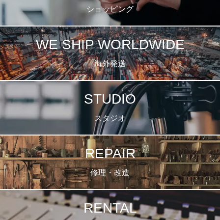
ショッピング
WE SHIP WORLDWIDE
海外発送
STUDIO
スタジオ
REPAIR
修理・改造
RENTAL