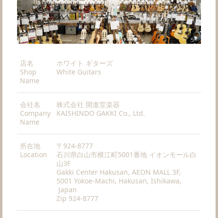
店名
ホワイト ギターズ
Shop
White Guitars
Name
会社名
株式会社 開進堂楽器
Company
KAISHINDO GAKKI Co., Ltd.
Name
所在地
〒924-8777
Location
石川県白山市横江町5001番地 イオンモール白
山3F
Gakki Center Hakusan, AEON MALL 3F,
5001 Yokoe-Machi, Hakusan, Ishikawa,
Japan
Zip 924-8777