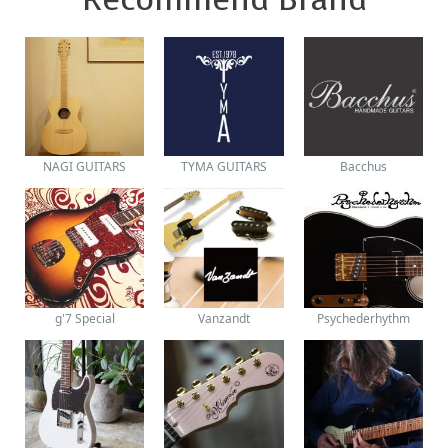
NAGI GUITARS
TYMA GUITARS
Bacchus
g'7 Special
Vanzandt
Psychederhythm