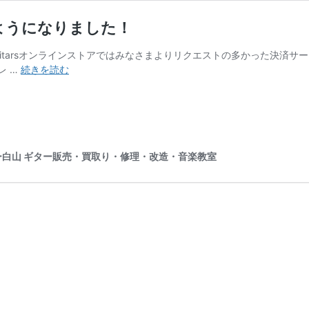
るようになりました！
uitarsオンラインストアではみなさまよりリクエストの多かった決済サービ
Amazon
レ …
続きを読む
ア
カ
ウ
ン
ト
で
MPC 楽器センター白山 ギター販売・買取り・修理・改造・音楽教室
お
支
払
い
が
で
き
る
よ
う