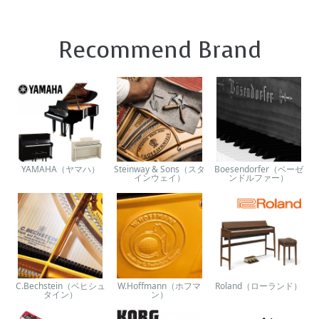
Recommend Brand
YAMAHA（ヤマハ）
Steinway & Sons（スタ
Boesendorfer（ベーゼ
インウェイ）
ンドルファー）
C.Bechstein（ベヒシュ
W.Hoffmann（ホフマ
Roland（ローランド）
タイン）
ン）