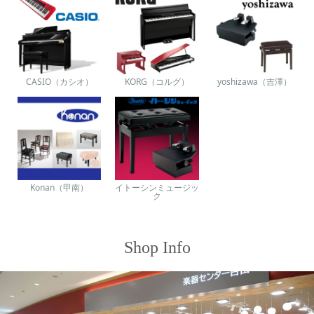
CASIO（カシオ）
KORG（コルグ）
yoshizawa（吉澤）
Konan（甲南）
イトーシンミュージッ
ク
Shop Info