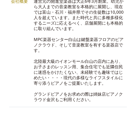
会社概要
運営元の開進堂楽器は大正6年3月創業。幼児か
ら大人までの音楽教室を本格的に展開し、現在
では富山・石川・福井県でその生徒数は10,000
人を超えています。また時代と共に多種多様化
するニーズに応えるべく、店舗展開にも本格的
に取り組んでいます。
MPC楽器センター白山は鍵盤楽器フロアのピア
ノクラウド、そして音楽教室を有する楽器店で
す。
北陸最大級のイオンモール白山の店内にあり、
お子さまのレッスン用、集合住宅でも近隣住民
に迷惑をかけたくない、未経験でも趣味ではじ
めたい・・・・現代の多様なライフスタイルに
寄り添うピアノをご提案いたします。
グランドピアノをお求めの際は
姉妹店ピアノク
ラウド金沢
もご利用ください。