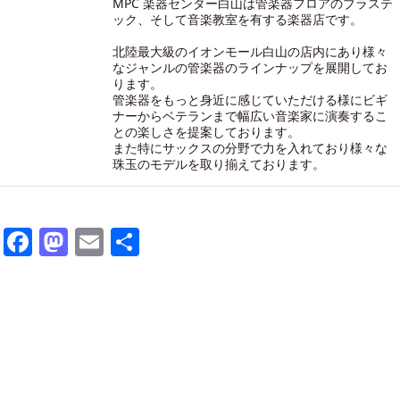
MPC 楽器センター白山は管楽器フロアのブラステ
ック、そして音楽教室を有する楽器店です。
北陸最大級のイオンモール白山の店内にあり様々
なジャンルの管楽器のラインナップを展開してお
ります。
管楽器をもっと身近に感じていただける様にビギ
ナーからベテランまで幅広い音楽家に演奏するこ
との楽しさを提案しております。
また特にサックスの分野で力を入れており様々な
珠玉のモデルを取り揃えております。
Facebook
Mastodon
Email
共
有