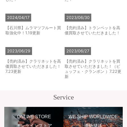
2024/04/17
2023/06/30
【石川県】ムラマツフルート買
【売約済み】トランペットを高
取強化中！1.19更新
価買取させていただきました！
2023/06/29
2023/06/27
【売約済み】クラリネットを高
【売約済み】クラリネットを買
価買取させていただきました！
取させていただきました！（ビ
7.23更新
ュッフェ・クランポン ）7.22更
新
Service
ONLINE STORE
WE SHIP WORLDWIDE
オンラインストア
海外発送