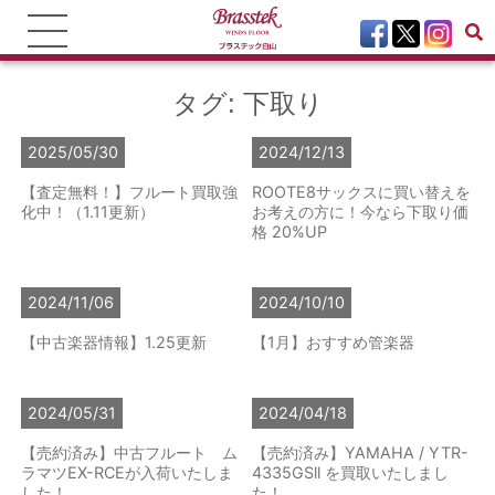
タグ:
下取り
2025/05/30
2024/12/13
【査定無料！】フルート買取強
ROOTE8サックスに買い替えを
化中！（1.11更新）
お考えの方に！今なら下取り価
格 20%UP
2024/11/06
2024/10/10
【中古楽器情報】1.25更新
【1月】おすすめ管楽器
2024/05/31
2024/04/18
【売約済み】中古フルート ム
【売約済み】YAMAHA / YTR-
ラマツEX-RCEが入荷いたしま
4335GSll を買取いたしまし
した！
た！