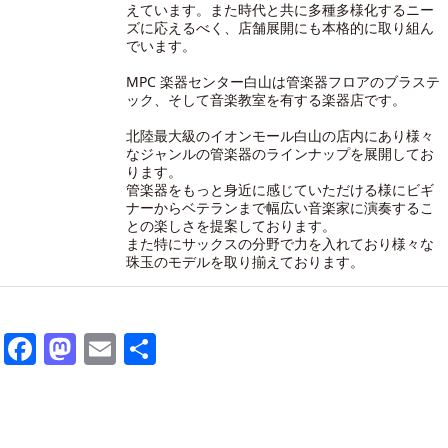
えています。また時代と共に多種多様化するニー
ズに応えるべく、店舗展開にも本格的に取り組ん
でいます。
MPC 楽器センター白山は管楽器フロアのブラステ
ック、そして音楽教室を有する楽器店です。
北陸最大級のイオンモール白山の店内にあり様々
なジャンルの管楽器のラインナップを展開してお
ります。
管楽器をもっと身近に感じていただける様にビギ
ナーからベテランまで幅広い音楽家に演奏するこ
との楽しさを提案しております。
また特にサックスの分野で力を入れており様々な
珠玉のモデルを取り揃えております。
Facebook
Mastodon
Email
共
有