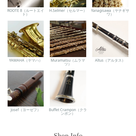
ROOTE 8（ルートエイ
H.Selmer（セルマー）
Yanagisawa（ヤナギサ
ト）
ワ）
YAMAHA（ヤマハ）
Muramatsu（ムラマ
Altus（アルタス）
ツ）
Josef（ヨーゼフ）
Buffet Crampon（クラ
ンポン）
Shop Info