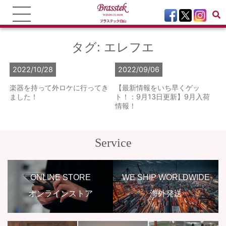
タグ:
エレフエ
2022/10/28
2022/09/06
楽器を持って外ロケに行ってき
【最新情報をいち早くゲッ
ました！
ト！：9月13日更新】9月入荷
情報！
Service
ONLINE STORE
WE SHIP WORLDWIDE
オンラインストア
海外発送