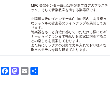
MPC 楽器センター白山は管楽器フロアのブラステ
ック、そして音楽教室を有する楽器店です。
北陸最大級のイオンモール白山の店内にあり様々
なジャンルの管楽器のラインナップを展開してお
ります。
管楽器をもっと身近に感じていただける様にビギ
ナーからベテランまで幅広い音楽家に演奏するこ
との楽しさを提案しております。
また特にサックスの分野で力を入れており様々な
珠玉のモデルを取り揃えております。
Facebook
Mastodon
Email
共
有