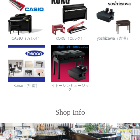
CASIO（カシオ）
KORG（コルグ）
yoshizawa（吉澤）
Konan（甲南）
イトーシンミュージッ
ク
Shop Info