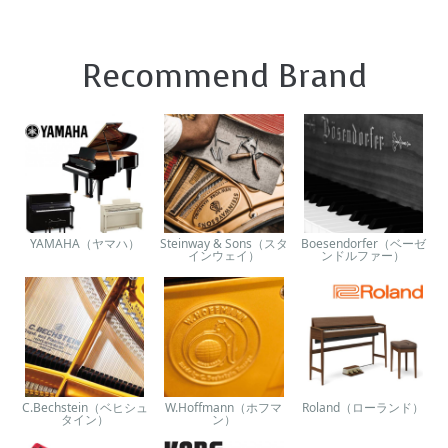
Recommend Brand
YAMAHA（ヤマハ）
Steinway & Sons（スタ
Boesendorfer（ベーゼ
インウェイ）
ンドルファー）
C.Bechstein（ベヒシュ
W.Hoffmann（ホフマ
Roland（ローランド）
タイン）
ン）