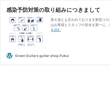
感染予防対策の取り組みにつきまして
第６波とも言われております新型コロナウ
はお客様とスタッフの安全を第一に、
感
を読む
染
予
防
対
策
Green Guitars guitar shop.Fukui
の
取
り
組
み
に
つ
き
ま
し