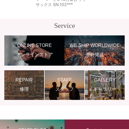
サックス SN.102***
Service
ONLINE STORE
WE SHIP WORLDWIDE
オンラインストア
海外発送
REPAIR
STAFF
GALLERY
修理
スタッフ
ギャラリー