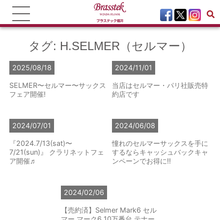
タグ:
H.SELMER（セルマー）
2025/08/18
2024/11/01
SELMER〜セルマー〜サックス
当店はセルマー・パリ社販売特
フェア開催!
約店です
2024/07/01
2024/06/08
『2024.7/13(sat)〜
憧れのセルマーサックスを手に
7/21(sun)』 クラリネットフェ
するならキャッシュバックキャ
ア開催♬
ンペーンでお得に!!
2024/02/06
【売約済】Selmer Mark6 セル
マー マーク6 10万番台 テナー