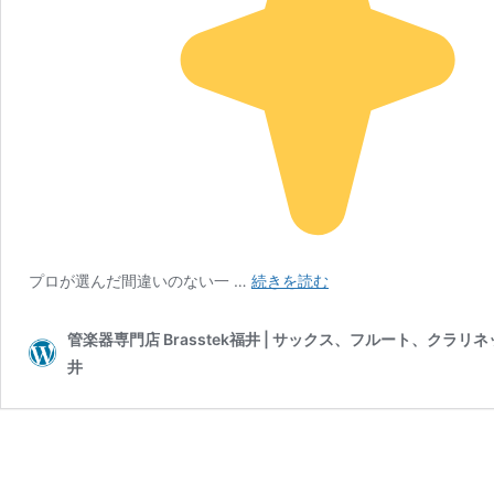
ビ
プロが選んだ間違いのない一 …
続きを読む
ュ
ッ
管楽器専門店 Brasstek福井 | サックス、フルート、クラ
フ
井
ェ・
ク
ラ
ン
ポ
ン