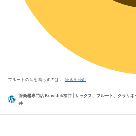
憧
フルートの音を鳴らすのは …
続きを読む
れ
の
管楽器専門店 Brasstek福井 | サックス、フルート、クラ
フ
井
ル
ー
ト
を“い
ま”